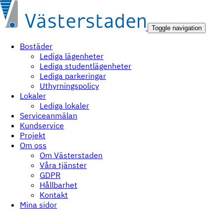
Toggle navigation
Bostäder
Lediga lägenheter
Lediga studentlägenheter
Lediga parkeringar
Uthyrningspolicy
Lokaler
Lediga lokaler
Serviceanmälan
Kundservice
Projekt
Om oss
Om Västerstaden
Våra tjänster
GDPR
Hållbarhet
Kontakt
Mina sidor