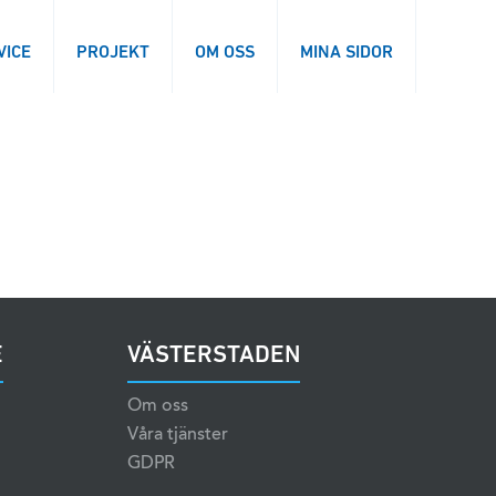
VICE
PROJEKT
OM OSS
MINA SIDOR
E
VÄSTERSTADEN
Om oss
Våra tjänster
GDPR