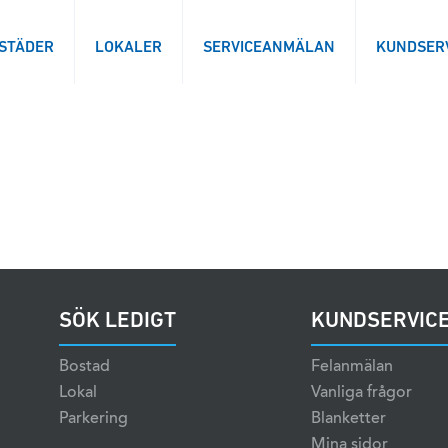
STÄDER
LOKALER
SERVICEANMÄLAN
KUNDSER
SÖK LEDIGT
KUNDSERVIC
Bostad
Felanmälan
Lokal
Vanliga frågor
Parkering
Blanketter
Mina sidor