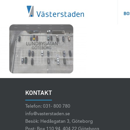
BO
KONTAKT
Telefon: 031- 800 780
info@vasterstaden.se
Besök: Hedåsgatan 3, Göteborg
Post: Box 110 94, 404 22 Göteborg