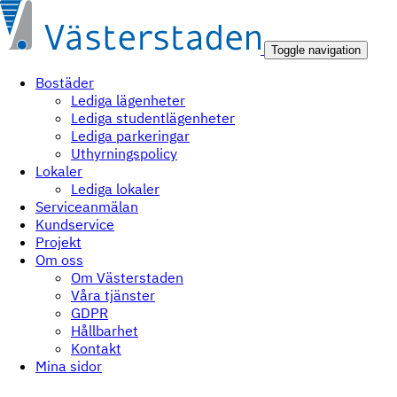
Toggle navigation
Bostäder
Lediga lägenheter
Lediga studentlägenheter
Lediga parkeringar
Uthyrningspolicy
Lokaler
Lediga lokaler
Serviceanmälan
Kundservice
Projekt
Om oss
Om Västerstaden
Våra tjänster
GDPR
Hållbarhet
Kontakt
Mina sidor