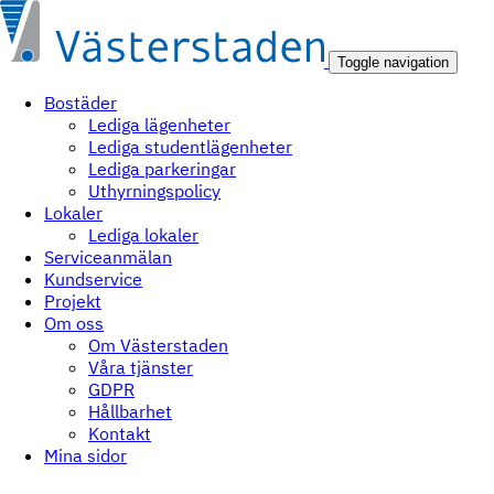
Toggle navigation
Bostäder
Lediga lägenheter
Lediga studentlägenheter
Lediga parkeringar
Uthyrningspolicy
Lokaler
Lediga lokaler
Serviceanmälan
Kundservice
Projekt
Om oss
Om Västerstaden
Våra tjänster
GDPR
Hållbarhet
Kontakt
Mina sidor